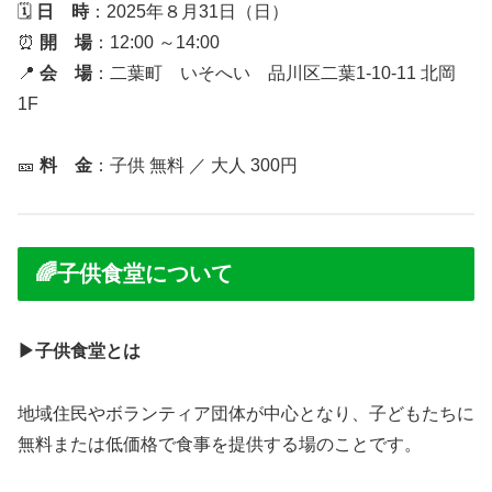
🗓
日 時
：2025年８月31日（日）
⏰
開 場
：12:00 ～14:00
📍
会 場
：二葉町 いそへい 品川区二葉1-10-11 北岡
1F
🎫
料 金
：子供 無料 ／ 大人 300円
🌈子供食堂について
▶子供食堂とは
地域住民やボランティア団体が中心となり、子どもたちに
無料または低価格で食事を提供する場のことです。