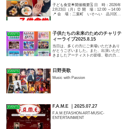
子ども食堂🌟開催概要🗓 日 時：2026年
2月23日（月）⏰ 開 場：12:00 ～14:00
📍 会 場：二葉町 いそへい 品川区二
葉1-10-11北岡 1F🎫 料 金：子供 無料 ／
大人 300円🌈子供食堂について▶子供食
堂とは地域住民...
子供たちの未来のためのチャリテ
EVENTS
ィーライブ2025.8.15
当日は、多くの方にご来場いただきあり
がとうございました。また、出演いただ
きましたアーティストの皆様、歌の力の
出演者の皆様、運営の皆様、その他関係
者の皆様、ご協力ありがとうございまし
た。ハンディのある人もない人も、音楽
日野美歌
EVENTS
でひとつに！音楽の力で笑...
Music with Passion
F.A.M.E ｜2025.07.27
EVENTS
F.A.M.EFASHON-ART-MUSIC-
ENTERTAINMENT