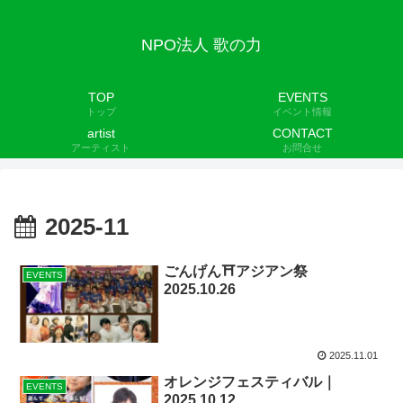
NPO法人 歌の力
TOP
EVENTS
トップ
イベント情報
artist
CONTACT
アーティスト
お問合せ
2025-11
ごんげん⛩アジアン祭
EVENTS
2025.10.26
2025.11.01
オレンジフェスティバル｜
EVENTS
2025.10.12