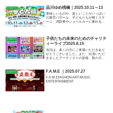
300円
品川ゆめ桟橋｜2025.10.11～13
EVENTS
美味しいものや、楽しいことがいっぱい
の青空バザール、子どもたちが輝くステ
ージ、消防車やショベルカーに乗れる体
験コーナー。10月11日・12日・13日の3
日間、大崎駅周辺が笑顔と賑わいであふ
れます。38回目を迎える手づくりの秋祭
りへ、ご家族み...
子供たちの未来のためのチャリテ
EVENTS
ィーライブ2025.8.15
当日は、多くの方にご来場いただきあり
がとうございました。また、出演いただ
きましたアーティストの皆様、歌の力の
出演者の皆様、運営の皆様、その他関係
者の皆様、ご協力ありがとうございまし
た。ハンディのある人もない人も、音楽
F.A.M.E ｜2025.07.27
EVENTS
でひとつに！音楽の力で笑...
F.A.M.EFASHON-ART-MUSIC-
ENTERTAINMENT