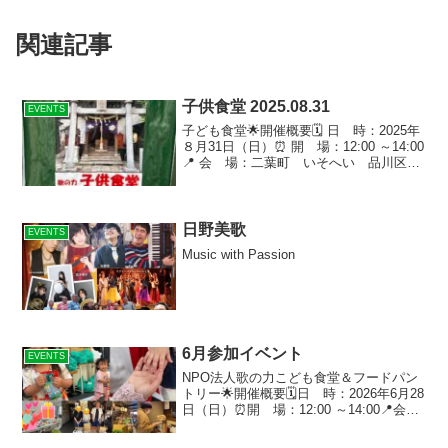
関連記事
子供食堂 2025.08.31
EVENTS
子ども食堂🌟開催概要🗓 日 時：2025年
８月31日（日）⏰ 開 場：12:00 ～14:00
📍 会 場：二葉町 いそへい 品川区二
葉1-10-11 北岡 1F🎫 料 金：子供 無料
／ 大人 300円🌈子供食堂について▶子供
食堂とは地域住...
日野美歌
EVENTS
Music with Passion
6月参加イベント
EVENTS
NPO法人歌の力こども食堂＆フードパン
トリー🌟開催概要🗓日 時：2026年6月28
日（日）⏰開 場：12:00 ～14:00📍会
場：大井一丁目会館３階 品川区大井１
－１４－８🎫料 金：子供 無料 ／ 大人